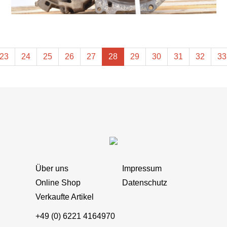
23
24
25
26
27
28
29
30
31
32
33
Über uns
Impressum
Online Shop
Datenschutz
Verkaufte Artikel
+49 (0) 6221 4164970