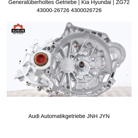
Generalüberholtes Getriebe | Kia Hyundai | ZG72
43000-26726 4300026726
Audi Automatikgetriebe JNH JYN