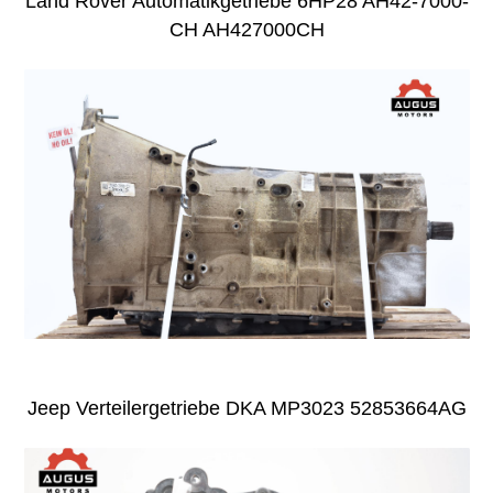
Land Rover Automatikgetriebe 6HP28 AH42-7000-
CH AH427000CH
Jeep Verteilergetriebe DKA MP3023 52853664AG