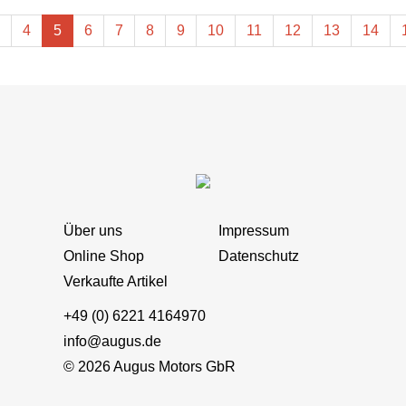
4
5
6
7
8
9
10
11
12
13
14
Über uns
Impressum
Online Shop
Datenschutz
Verkaufte Artikel
+49 (0) 6221 4164970
info@augus.de
© 2026 Augus Motors GbR