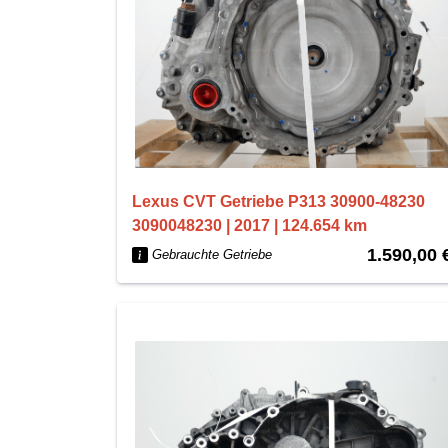
Lexus CVT Getriebe P313 30900-48230
3090048230 | 2017 | 124.654 km
1.590,00 
Gebrauchte Getriebe