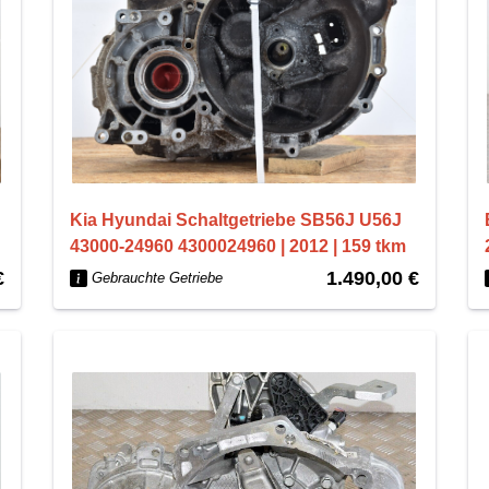
Kia Hyundai Schaltgetriebe SB56J U56J
43000-24960 4300024960 | 2012 | 159 tkm
€
1.490,00 €
Gebrauchte Getriebe