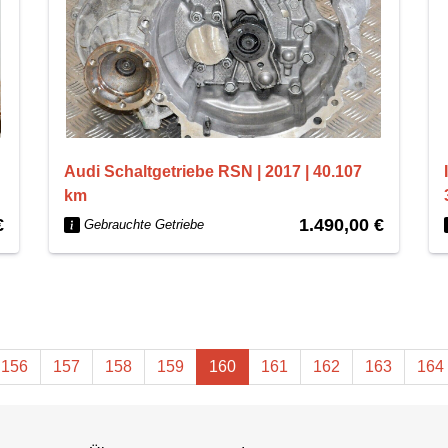
Audi Schaltgetriebe RSN | 2017 | 40.107
km
€
1.490,00 €
Gebrauchte Getriebe
156
157
158
159
160
161
162
163
164