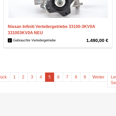
Nissan Infiniti Verteilergetriebe 33100-3KV0A
331003KV0A NEU
1.490,00 €
Gebrauchte Verteilergetriebe
rück
1
2
3
4
5
6
7
8
9
Weiter
Le
Se